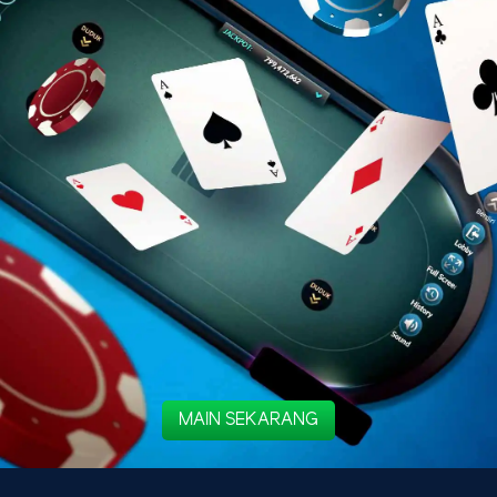
MAIN SEKARANG